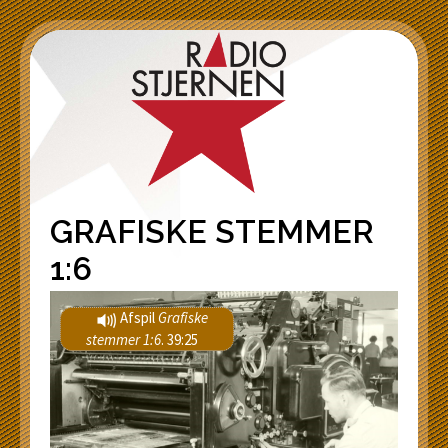
GRAFISKE STEMMER
1:6
Afspil
Grafiske
stemmer 1:6
. 39:25