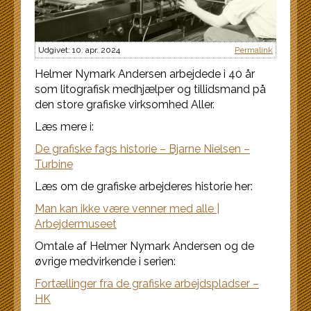
Udgivet: 10. apr. 2024
Permalink
Helmer Nymark Andersen arbejdede i 40 år
som litografisk medhjælper og tillidsmand på
den store grafiske virksomhed Aller.
Læs mere i:
De grafiske fags historie – Bjarne Nielsen –
Turbine
Læs om de grafiske arbejderes historie her:
Man kan ikke være venner med alle |
Arbejdermuseet
Omtale af Helmer Nymark Andersen og de
øvrige medvirkende i serien:
Fortællinger fra de grafiske arbejdspladser –
HK