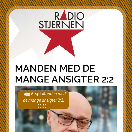
MANDEN MED DE
MANGE ANSIGTER 2:2
Afspil
Manden med
de mange ansigter 2:2
.
33:53