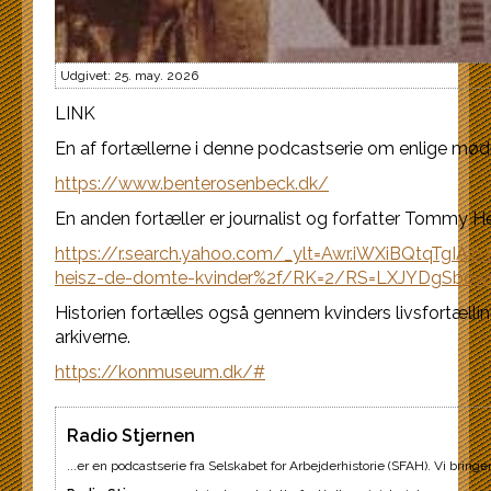
Udgivet: 25. may. 2026
LINK
En af fortællerne i denne podcastserie om enlige mødr
https://www.benterosenbeck.dk/
En anden fortæller er journalist og forfatter Tommy He
https://r.search.yahoo.com/_ylt=Awr.iWXiBQtqT
heisz-de-domte-kvinder%2f/RK=2/RS=LXJYDgSbo
Historien fortælles også gennem kvinders livsfortælling
arkiverne.
https://konmuseum.dk/#
Radio Stjernen
...er en podcastserie fra Selskabet for Arbejderhistorie (SFAH). Vi bring