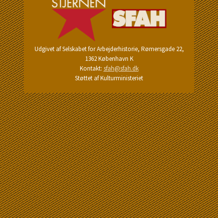
Udgivet af Selskabet for Arbejderhistorie, Rømersgade 22,
1362 København K
Kontakt:
sfah@sfah.dk
Støttet af Kulturministeriet